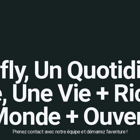
fly, Un Quotid
, Une Vie + Ri
onde + Ouve
Prenez contact avec notre équipe et démarrez l’aventure !