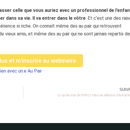
passer celle que vous auriez avec un professionnel de l’enfa
r dans sa vie. Il va entrer dans le vôtre
. Et c’est une des rai
périence si riche. On connaît même des au pair qui retrouvent
e vieux amis, et même des au pair qui ne sont jamais repartis de
lus et m'inscrire au webinaire
en avec un.e Au Pair
SUIV
Ce qu’Au Pair BUTRFLY offre de différent d’AuPairW