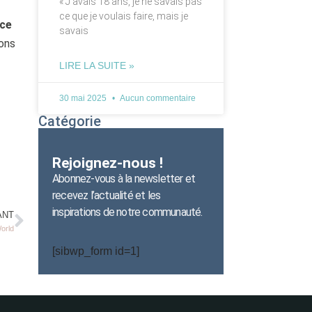
« J’avais 18 ans, je ne savais pas
ce que je voulais faire, mais je
nce
savais
sons
LIRE LA SUITE »
30 mai 2025
Aucun commentaire
Catégorie
Rejoignez-nous !
Abonnez-vous à la newsletter et
recevez l’actualité et les
inspirations de notre communauté.
ANT
orld
[sibwp_form id=1]