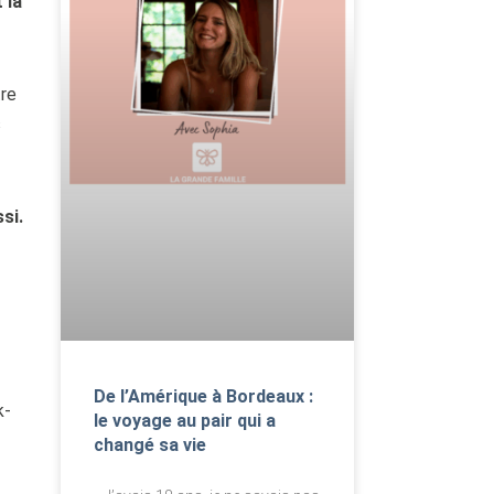
 la
tre
s
si.
De l’Amérique à Bordeaux :
k-
le voyage au pair qui a
changé sa vie