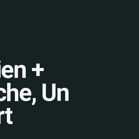
ien +
che, Un
rt