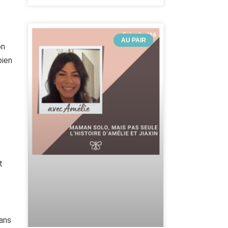
AU PAIR
on
bien
t
dans