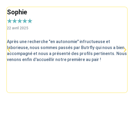
Sophie
C
★
★
★
★
★
★
22 avril 2025
8 a
Après une recherche "en autonomie" infructueuse et
Nou
laborieuse, nous sommes passés par Butrfly qui nous a bien
pr
accompagné et nous a présenté des profils pertinents. Nous
l’
venons enfin d'accueillir notre première au pair !
re
co
co
av
en
de