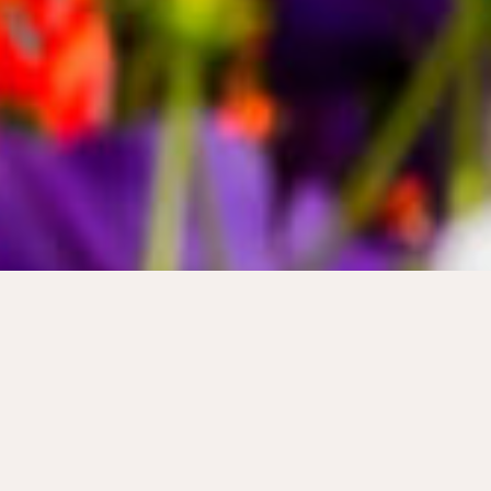
Accueil
-
Au Pair
-
Devenir au pair
-
Nos Destinations
-
Belgique