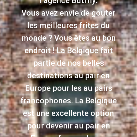
l’agence
Butrfly
.
Vous avez envie de gouter
les meilleures frites du
monde ? Vous êtes au bon
endroit ! La Belgique fait
partie de nos belles
destinations
au pair en
Europe
pour les au pairs
francophones. La Belgique
est une excellente option
pour
devenir au pair
en